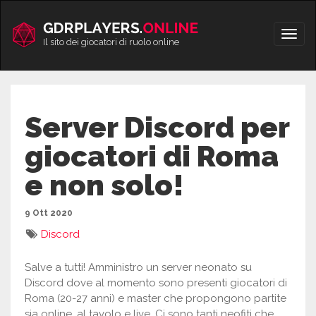
Vai
al
Apri/
contenuto
Il sito dei giocatori di ruolo online
men
Server Discord per
giocatori di Roma
e non solo!
9 Ott 2020
Discord
Salve a tutti! Amministro un server neonato su
Discord dove al momento sono presenti giocatori di
Roma (20-27 anni) e master che propongono partite
sia online. al tavolo e live. Ci sono tanti neofiti che