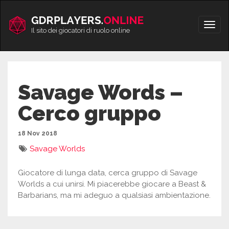
Vai
al
Apri/
contenuto
Il sito dei giocatori di ruolo online
men
Savage Words –
Cerco gruppo
18 Nov 2018
Savage Worlds
Giocatore di lunga data, cerca gruppo di Savage
Worlds a cui unirsi. Mi piacerebbe giocare a Beast &
Barbarians, ma mi adeguo a qualsiasi ambientazione.