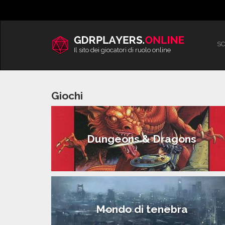
Vai
al
contenuto
SC
Il sito dei giocatori di ruolo online
Giochi
Dungeons & Dragons
Mondo di tenebra