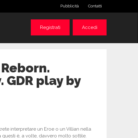
Pubblicità
Contatti
Registrati
Accedi
 Reborn.
 GDR play by
te interpretare un Eroe o un Villian nella
questi è, a volte, davvero molto sottile.