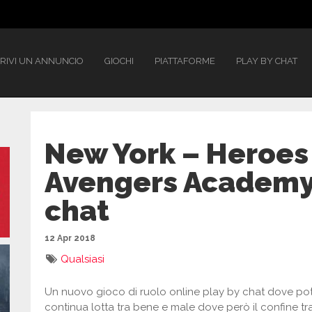
RIVI UN ANNUNCIO
GIOCHI
PIATTAFORME
PLAY BY CHAT
New York – Heroes
Avengers Academy.
chat
12 Apr 2018
Qualsiasi
Un nuovo gioco di ruolo online play by chat dove potre
continua lotta tra bene e male dove però il confine tra 