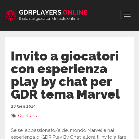
Vai
al
Apri/
contenuto
Il sito dei giocatori di ruolo online
men
Invito a giocatori
con esperienza
play by chat per
GDR tema Marvel
28 Gen 2019
Qualsiasi
Se sei appassionato/a del mondo Marvel e hai
esperienza di GDR Play By Chat, allora ti invito a fare