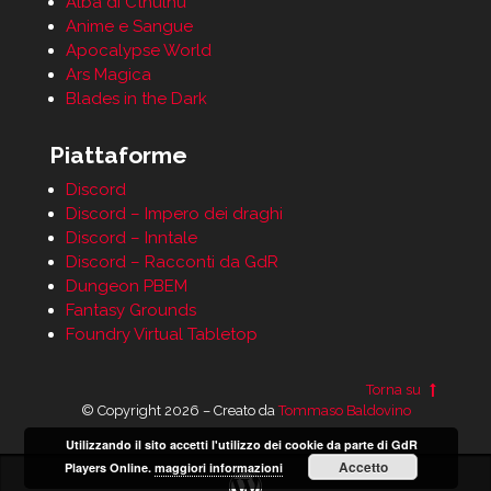
Alba di Cthulhu
Anime e Sangue
Apocalypse World
Ars Magica
Blades in the Dark
Piattaforme
Discord
Discord – Impero dei draghi
Discord – Inntale
Discord – Racconti da GdR
Dungeon PBEM
Fantasy Grounds
Foundry Virtual Tabletop
Torna su
© Copyright 2026 – Creato da
Tommaso Baldovino
Utilizzando il sito accetti l'utilizzo dei cookie da parte di GdR
Accetto
Players Online.
maggiori informazioni