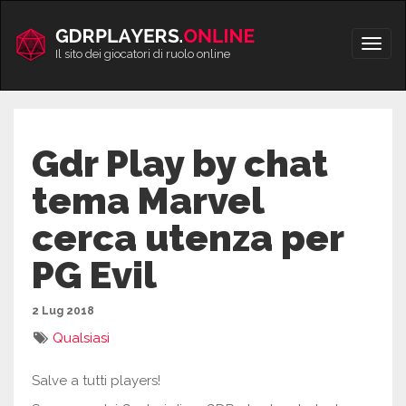
Vai
al
Apri/
contenuto
Il sito dei giocatori di ruolo online
men
Gdr Play by chat
tema Marvel
cerca utenza per
PG Evil
2 Lug 2018
Qualsiasi
Salve a tutti players!