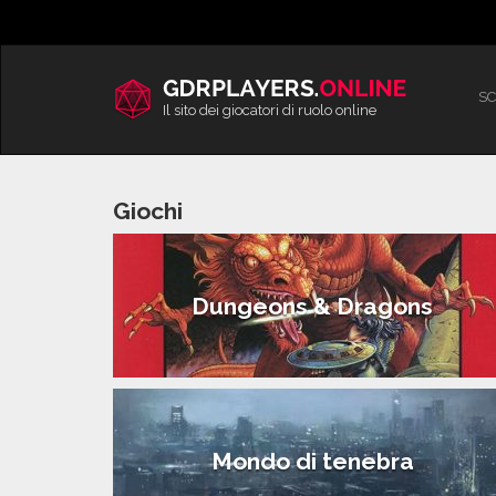
Vai
al
contenuto
SC
Il sito dei giocatori di ruolo online
Giochi
Dungeons & Dragons
Mondo di tenebra