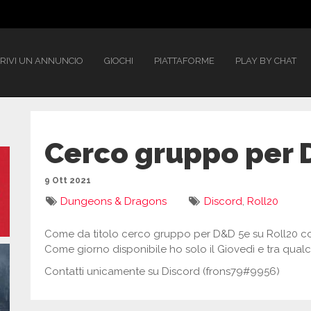
RIVI UN ANNUNCIO
GIOCHI
PIATTAFORME
PLAY BY CHAT
Cerco gruppo per 
9 Ott 2021
Dungeons & Dragons
Discord
,
Roll20
Come da titolo cerco gruppo per D&D 5e su Roll20 con 
Come giorno disponibile ho solo il Giovedì e tra qualc
Contatti unicamente su Discord (frons79#9956)