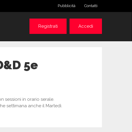
Pubblicità
Contatti
Registrati
Accedi
D&D 5e
sessioni in orario serale.
he settimana anche il Martedì.