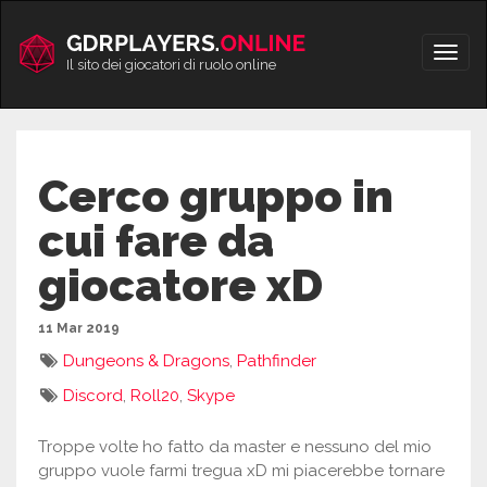
Vai
al
Apri/
contenuto
Il sito dei giocatori di ruolo online
men
Cerco gruppo in
cui fare da
giocatore xD
11 Mar 2019
Dungeons & Dragons
,
Pathfinder
Discord
,
Roll20
,
Skype
Troppe volte ho fatto da master e nessuno del mio
gruppo vuole farmi tregua xD mi piacerebbe tornare