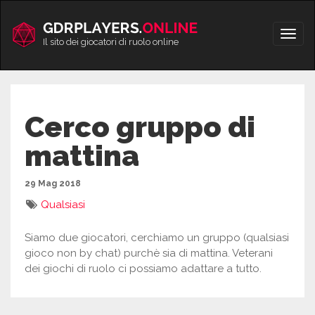
Vai
al
Apri/
contenuto
Il sito dei giocatori di ruolo online
men
Cerco gruppo di
mattina
29 Mag 2018
Qualsiasi
Siamo due giocatori, cerchiamo un gruppo (qualsiasi
gioco non by chat) purchè sia di mattina. Veterani
dei giochi di ruolo ci possiamo adattare a tutto.