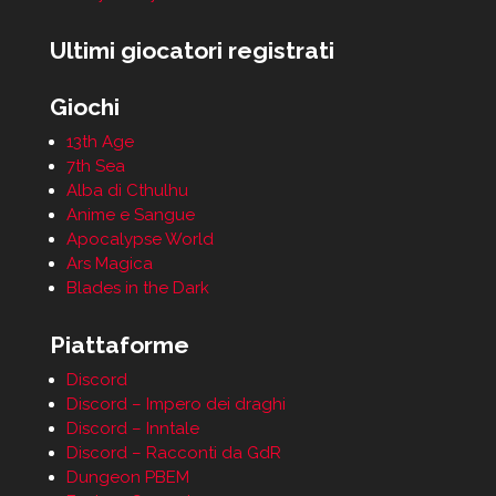
Ultimi giocatori registrati
Giochi
13th Age
7th Sea
Alba di Cthulhu
Anime e Sangue
Apocalypse World
Ars Magica
Blades in the Dark
Piattaforme
Discord
Discord – Impero dei draghi
Discord – Inntale
Discord – Racconti da GdR
Dungeon PBEM