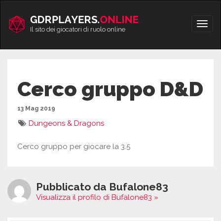
Vai
al
Apri/
contenuto
Il sito dei giocatori di ruolo online
men
Cerco gruppo D&D
13 Mag 2019
Dungeons & Dragons
Cerco gruppo per giocare la 3.5
Pubblicato da Bufalone83
Visualizza il profilo di Bufalone83 »