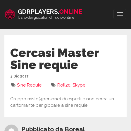
Vai
al
Apri/
contenuto
Il sito dei giocatori di ruolo online
men
Cercasi Master
Sine requie
4 Dic 2017
Sine Requie
Roll20
,
Skype
Gruppo misto(4persone) di esperti e non cerca un
cartomante per giocare a sine requie
Pubblicato da Boreal