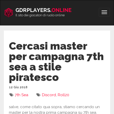
Vai
al
Apri/
contenuto
Il sito dei giocatori di ruolo online
men
Cercasi master
per campagna 7th
sea a stile
piratesco
12 Giu 2018
7th Sea
Discord
,
Roll20
salve, come citato qua sopra, stiamo cercando un
master per la nostra prima campagna su 7th sea.