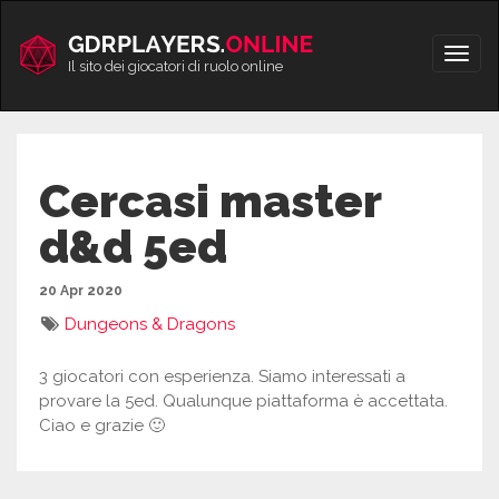
Vai
al
Apri/
contenuto
Il sito dei giocatori di ruolo online
men
Cercasi master
d&d 5ed
20 Apr 2020
Dungeons & Dragons
3 giocatori con esperienza. Siamo interessati a
provare la 5ed. Qualunque piattaforma è accettata.
Ciao e grazie 🙂