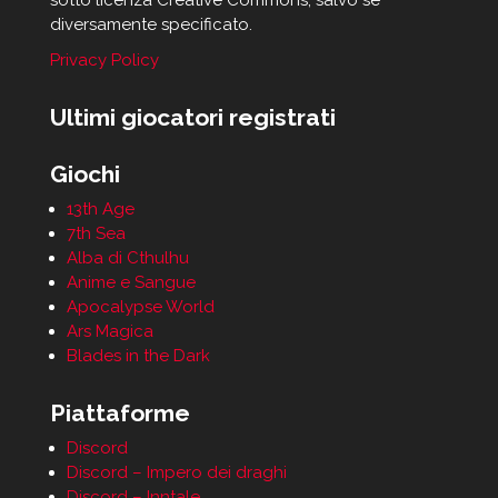
sotto licenza Creative Commons, salvo se
diversamente specificato.
Privacy Policy
Ultimi giocatori registrati
Giochi
13th Age
7th Sea
Alba di Cthulhu
Anime e Sangue
Apocalypse World
Ars Magica
Blades in the Dark
Piattaforme
Discord
Discord – Impero dei draghi
Discord – Inntale