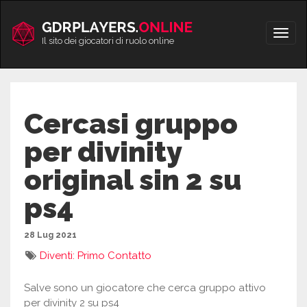
Vai
al
Apri/
contenuto
Il sito dei giocatori di ruolo online
men
Cercasi gruppo
per divinity
original sin 2 su
ps4
28 Lug 2021
Diventi: Primo Contatto
Salve sono un giocatore che cerca gruppo attivo
per divinity 2 su ps4