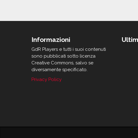
Informazioni
Ultim
GdR Players e tutti i suoi contenuti
sono pubblicati sotto licenza
Creative Commons, salvo se
diversamente specificato.
Privacy Policy