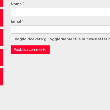
Nome
*
Email
*
Voglio ricevere gli aggiornamenti e la newsletter 