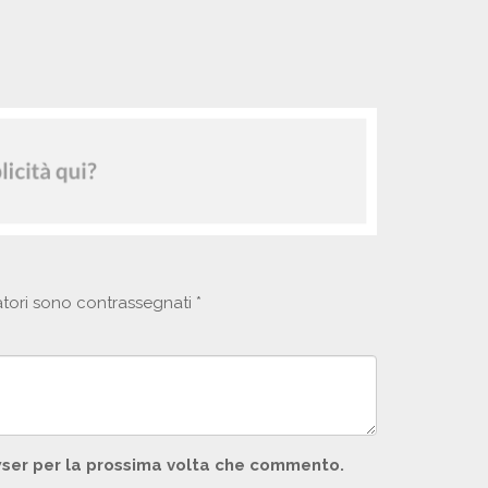
atori sono contrassegnati
*
owser per la prossima volta che commento.