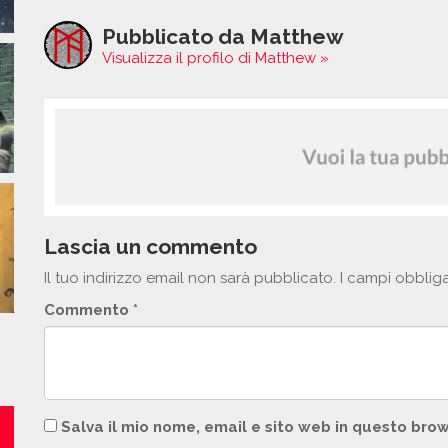
Pubblicato da Matthew
Visualizza il profilo di Matthew »
Lascia un commento
Il tuo indirizzo email non sarà pubblicato.
I campi obblig
Commento
*
Salva il mio nome, email e sito web in questo br