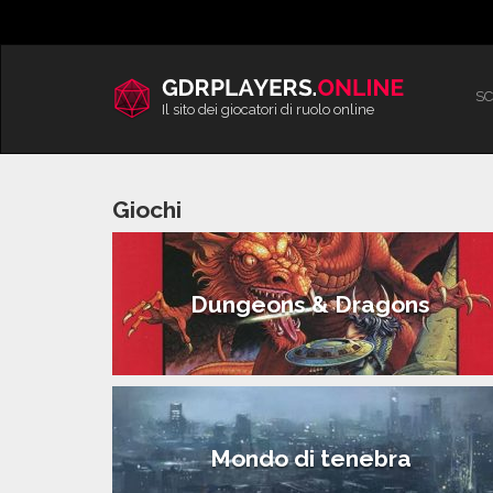
Vai
al
contenuto
SC
Il sito dei giocatori di ruolo online
Giochi
Dungeons & Dragons
Mondo di tenebra