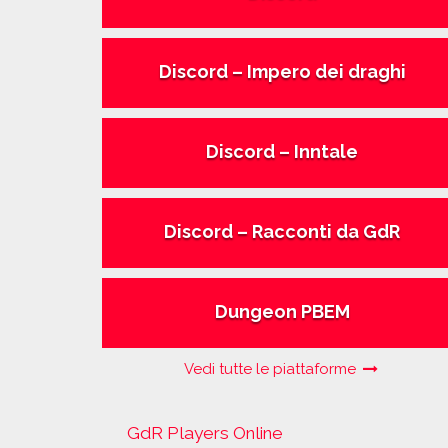
Discord – Impero dei draghi
Discord – Inntale
Discord – Racconti da GdR
Dungeon PBEM
Vedi tutte le piattaforme
GdR Players Online