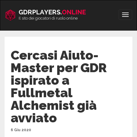
Vai
al
Apri/
contenuto
Il sito dei giocatori di ruolo online
men
Cercasi Aiuto-
Master per GDR
ispirato a
Fullmetal
Alchemist già
avviato
6 Giu 2020